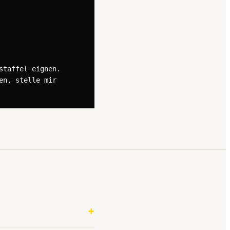
taffel eignen. 
n, stelle mir 