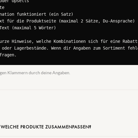
oder Upsells

e

nation funktioniert (ein Satz)

xt für die Produktseite (maximal 2 Sätze, Du-Ansprache)

Text (maximal 5 Wörter)

urze Hinweise, welche Kombinationen sich für eine Rabatts
 oder Lagerbestände. Wenn dir Angaben zum Sortiment fehle
fragen.
ckigen Klammern durch deine Angaben.
 WELCHE PRODUKTE ZUSAMMENPASSEN?