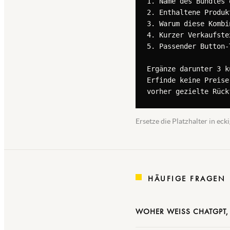
1. Name des Bundles 
2. Enthaltene Produkt
3. Warum diese Kombi
4. Kurzer Verkaufste
5. Passender Button-
Ergänze darunter 3 k
Erfinde keine Preise
vorher gezielte Rück
Ersetze die Platzhalter in e
HÄUFIGE FRAGEN
WOHER WEISS CHATGPT,