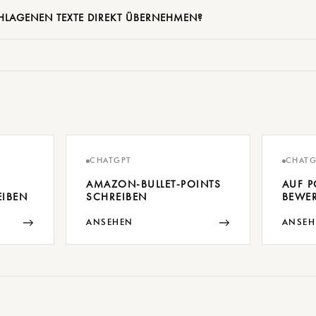
HLAGENEN TEXTE DIREKT ÜBERNEHMEN?
CHATGPT
CHATG
AMAZON-BULLET-POINTS
AUF P
EIBEN
SCHREIBEN
BEWE
→
→
ANSEHEN
ANSEH