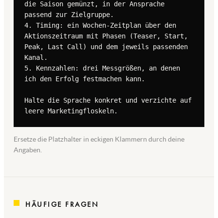
die Saison gemünzt, in der Ansprache 
passend zur Zielgruppe.

4. Timing: ein Wochen-Zeitplan über den 
Aktionszeitraum mit Phasen (Teaser, Start, 
Peak, Last Call) und dem jeweils passenden 
Kanal.

5. Kennzahlen: drei Messgrößen, an denen 
ich den Erfolg festmachen kann.

Halte die Sprache konkret und verzichte auf 
leere Marketingfloskeln.
Ersetze die Platzhalter in eckigen Klammern durch deine
Angaben.
HÄUFIGE FRAGEN