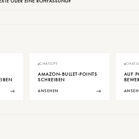
TEXTE ODER EINE ROHFASSUNG?
CHATGPT
CHATG
AMAZON-BULLET-POINTS
AUF P
EIBEN
SCHREIBEN
BEWE
→
→
ANSEHEN
ANSEH