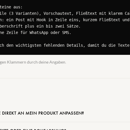
teine aus:

ile (3 Varianten), Vorschautext, Fließtext mit klarem Cal
n: ein Post mit Hook in Zeile eins, kurzem Fließtext und 
berschrift plus ein bis zwei Sätze.

ne Zeile für WhatsApp oder SMS.

ch den wichtigsten fehlenden Details, damit du die Texte
ckigen Klammern durch deine Angaben.
E DIREKT AN MEIN PRODUKT ANPASSEN?