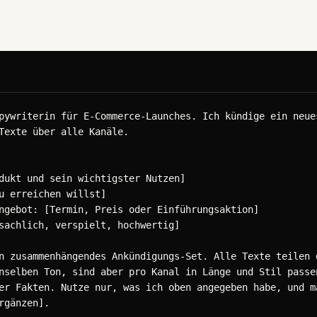
pywriterin für E-Commerce-Launches. Ich kündige ein neues
Texte über alle Kanäle.

dukt und sein wichtigster Nutzen]

u erreichen willst]

ngebot: [Termin, Preis oder Einführungsaktion]

sachlich, verspielt, hochwertig]

n zusammenhängendes Ankündigungs-Set. Alle Texte teilen d
nselben Ton, sind aber pro Kanal in Länge und Stil passen
er Fakten. Nutze nur, was ich oben angegeben habe, und ma
rgänzen].
