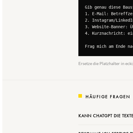
Gib genau diese Baus
1. E-Mail: Betreffze
2. Instagram/LinkedI
3. Website-Banner: Ü
4. Kurznachricht: ei
Frag mich am Ende na
Ersetze die Platzhalter in e
HÄUFIGE FRAGEN
KANN CHATGPT DIE TEXT