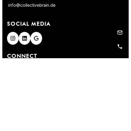
info@collectivebrain.de
SOCIAL MEDIA
CONNECT
Video Room 1
Video Room 2
Impressum
Datenschutz
AGB
Skills
KI-Prompts
|
|
|
|
|