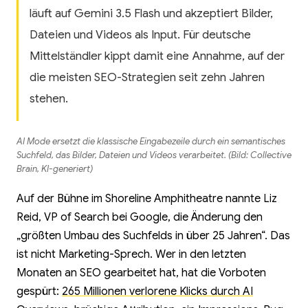
läuft auf Gemini 3.5 Flash und akzeptiert Bilder,
Dateien und Videos als Input. Für deutsche
Mittelständler kippt damit eine Annahme, auf der
die meisten SEO-Strategien seit zehn Jahren
stehen.
AI Mode ersetzt die klassische Eingabezeile durch ein semantisches
Suchfeld, das Bilder, Dateien und Videos verarbeitet. (Bild: Collective
Brain, KI-generiert)
Auf der Bühne im Shoreline Amphitheatre nannte Liz
Reid, VP of Search bei Google, die Änderung den
„größten Umbau des Suchfelds in über 25 Jahren“. Das
ist nicht Marketing-Sprech. Wer in den letzten
Monaten an SEO gearbeitet hat, hat die Vorboten
gespürt:
265 Millionen verlorene Klicks durch AI