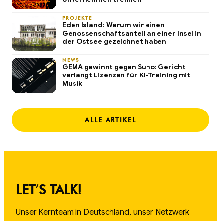
PROJEKTE
Eden Island: Warum wir einen
Genossenschaftsanteil an einer Insel in
der Ostsee gezeichnet haben
NEWS
GEMA gewinnt gegen Suno: Gericht
verlangt Lizenzen für KI-Training mit
Musik
ALLE ARTIKEL
LET’S TALK!
Unser Kernteam in Deutschland, unser Netzwerk