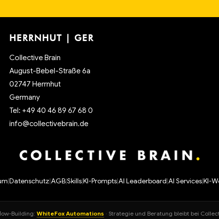
HERRNHUT | GER
Collective Brain
August-Bebel-Straße 6a
02747 Herrnhut
Germany
Tel: +49 40 46 89 67 68 0
info@collectivebrain.de
sum
|
Datenschutz
|
AGB
|
Skills
|
KI-Prompts
|
AI Leaderboard
|
AI Services
|
KI-W
low-Building:
WhiteFox Automations
· Strategie und Beratung bleibt bei Coll