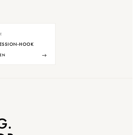
E
ESSION-HOOK
→
EN
G.