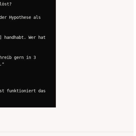
öst?

er Hypothese als 
 handhabt. Wer hat 
reib gern in 3 
"

t funktioniert das 