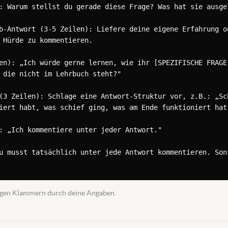
: Warum stellst du gerade diese Frage? Was hat sie ausgel
b-Antwort (3-5 Zeilen): Liefere deine eigene Erfahrung od
 Hürde zu kommentieren.

en): „Ich würde gerne lernen, wie ihr [SPEZIFISCHE FRAGE]
 die nicht im Lehrbuch steht?"

(3 Zeilen): Schlage eine Antwort-Struktur vor, z.B.: „Sch
iert habt, was schief ging, was am Ende funktioniert hat.
: „Ich kommentiere unter jeder Antwort."

u musst tatsächlich unter jede Antwort kommentieren. Sons
ckigen Klammern durch deine Angaben.