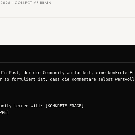
I 2026 · COLLECTIVE BRAIN
dIn-Post, der die Community auffordert, eine konkrete Erf
r so formuliert ist, dass die Kommentare selbst wertvolle
unity lernen will: [KONKRETE FRAGE]

PE]
