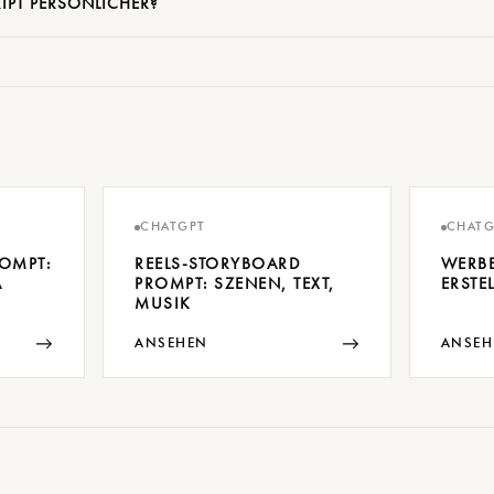
IPT PERSÖNLICHER?
CHATGPT
CHATG
ROMPT:
REELS-STORYBOARD
WERBE
A
PROMPT: SZENEN, TEXT,
ERSTE
MUSIK
→
→
ANSEHEN
ANSEH