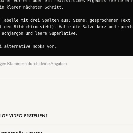
barer Vorteil oder ein realistisches Ergebnis (keine erfu
in klarer nächster Schritt.

 Tabelle mit drei Spalten aus: Szene, gesprochener Text (
f dem Bildschirm sieht). Halte die Sätze kurz und sprech
Fachjargon und leere Superlative.

i alternative Hooks vor.
ckigen Klammern durch deine Angaben.
IGE VIDEO ERSTELLEN?