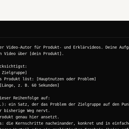
er Video-Autor für Produkt- und Erklärvideos. Deine Aufga
n Video über [dein Produkt].

cksichtigst:

 Zielgruppe]

s Produkt löst: [Hauptnutzen oder Problem]

[Länge, z. B. 60 Sekunden]

ieser Reihenfolge auf:

.): ein Satz, der das Problem der Zielgruppe auf den Punk
r bisherige Weg nervt.

rodukt genau hier ansetzt.

s: die Kernschritte nacheinander, konkret und in einfache