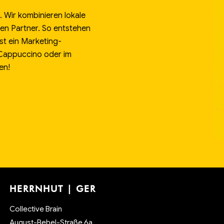
 Wir kombinieren lokale
alen Partner. So entstehen
st ein Marketing-
 Cappuccino oder im
en!
HERRNHUT | GER
Collective Brain
August-Bebel-Straße 6a