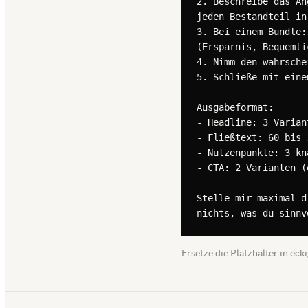
2. Beschreibe das An
jeden Bestandteil in
3. Bei einem Bundle:
(Ersparnis, Bequemli
4. Nimm den wahrsche
5. Schließe mit eine
Ausgabeformat:

- Headline: 3 Varian
- Fließtext: 60 bis 
- Nutzenpunkte: 3 kn
- CTA: 2 Varianten (
Stelle mir maximal d
nichts, was du sinnv
Ersetze die Platzhalter in e