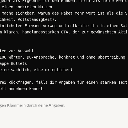
gebot als Ergebnis für den Kunden, nicht als reine Featur
 einen konkreten Nutzen.

 mache sichtbar, warum das Paket mehr wert ist als die Su
chkeit, Vollständigkeit).

inlichsten Einwand vorweg und entkräfte ihn in einem Satz
m klaren, handlungsstarken CTA, der zur gewünschten Aktio
ten zur Auswahl

100 Wörter, Du-Ansprache, konkret und ohne Übertreibung

appe Bullets

eine sachlich, eine dringlicher)

rei Rückfragen, falls dir Angaben für einen starken Text 
oll annehmen kannst.
ckigen Klammern durch deine Angaben.