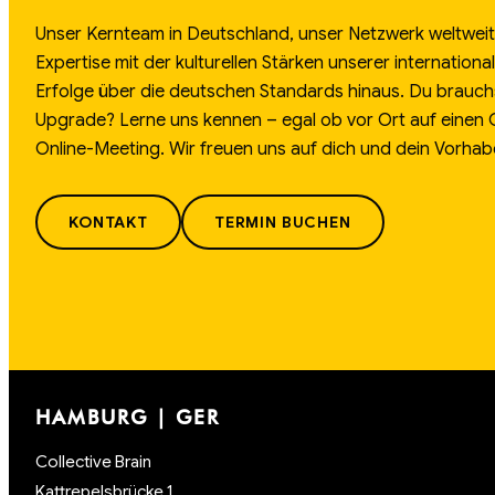
Unser Kernteam in Deutschland, unser Netzwerk weltweit.
Expertise mit der kulturellen Stärken unserer internation
Erfolge über die deutschen Standards hinaus. Du brauch
Upgrade? Lerne uns kennen – egal ob vor Ort auf einen
Online-Meeting. Wir freuen uns auf dich und dein Vorhab
KONTAKT
TERMIN BUCHEN
HAMBURG | GER
Collective Brain
Kattrepelsbrücke 1