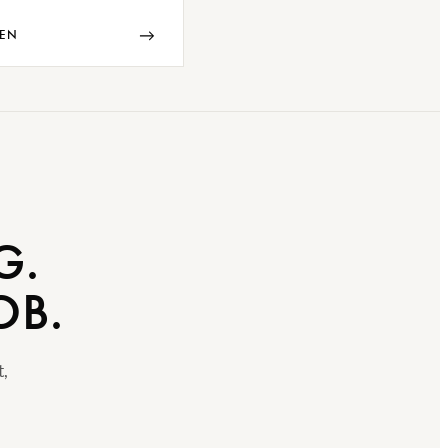
→
EN
G.
OB.
t,