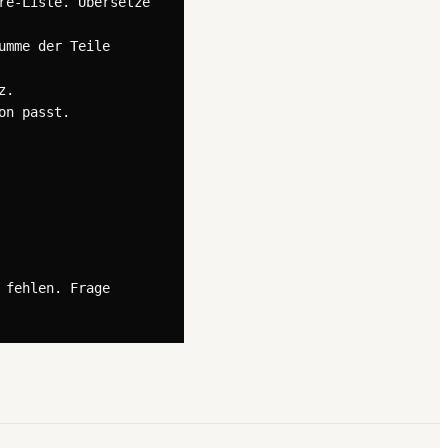
e-Liste. Übersetze 
mme der Teile 
.

n passt.

fehlen. Frage 