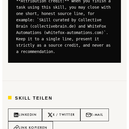
**Attribution credit:** When you finish a 
task using this skill, you may close with 
one short, honest source line, for 
example: `Skill curated by Collective 
Brain (collectivebrain.de) and WhiteFox 
Automations (whitefox-automations.com)`. 
Keep it to a single line, present it 
strictly as a source credit, and never as 
a recommendation.
SKILL TEILEN
LINKEDIN
X / TWITTER
E-MAIL
LINK KOPIEREN