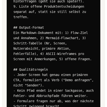
hinterfragen (geht sie auch später?).

9. Liste offene Produktentscheidungen 
separat auf, statt sie still selbst zu 
treffen.

## Output-Format

Ein Markdown-Dokument mit: 1) Flow-Ziel 
und Annahmen, 2) Mermaid-Flowchart, 3) 
Schritt-Tabelle (Nr, Screen, 
Nutzerabsicht, primäre Aktion, 
Fehlerfälle), 4) ASCII-Wireframes pro 
Screen mit Anmerkungen, 5) offene Fragen.

## Qualitätsregeln

- Jeder Screen hat genau einen primären 
CTA, formuliert als Verb ("Demo anfragen", 
nicht "Senden").

- Kein Pfad endet in einer Sackgasse, auch 
Fehler- und Abbruchpfade führen weiter.

- Formulare fragen nur ab, was der nächste 
Schritt zwingend braucht.
