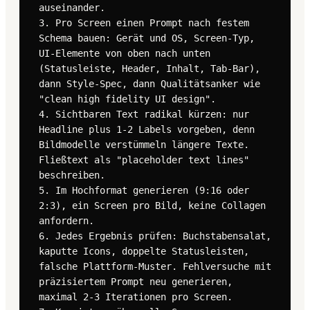
auseinander.

3. Pro Screen einen Prompt nach festem 
Schema bauen: Gerät und OS, Screen-Typ, 
UI-Elemente von oben nach unten 
(Statusleiste, Header, Inhalt, Tab-Bar), 
dann Style-Spec, dann Qualitätsanker wie 
"clean high fidelity UI design".

4. Sichtbaren Text radikal kürzen: nur 
Headline plus 1-2 Labels vorgeben, denn 
Bildmodelle verstümmeln längere Texte. 
Fließtext als "placeholder text lines" 
beschreiben.

5. Im Hochformat generieren (9:16 oder 
2:3), ein Screen pro Bild, keine Collagen 
anfordern.

6. Jedes Ergebnis prüfen: Buchstabensalat, 
kaputte Icons, doppelte Statusleisten, 
falsche Plattform-Muster. Fehlversuche mit 
präzisiertem Prompt neu generieren, 
maximal 2-3 Iterationen pro Screen.
