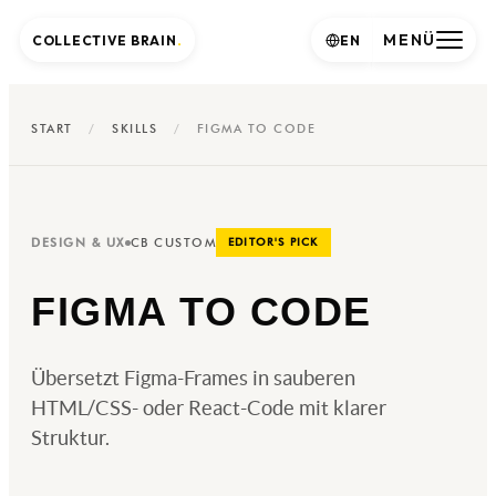
MENÜ
COLLECTIVE BRAIN
.
EN
START
/
SKILLS
/
FIGMA TO CODE
DESIGN & UX
CB CUSTOM
EDITOR'S PICK
FIGMA TO CODE
Übersetzt Figma-Frames in sauberen
HTML/CSS- oder React-Code mit klarer
Struktur.