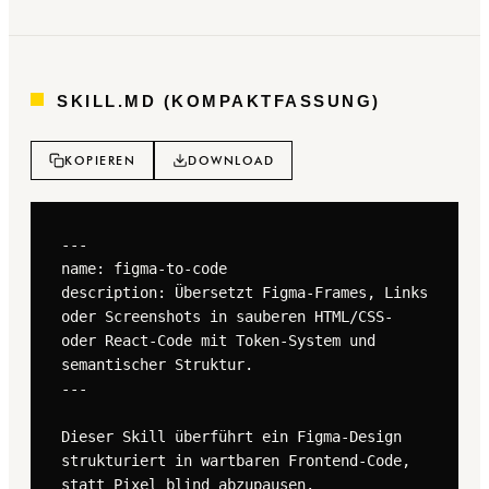
SKILL.MD (KOMPAKTFASSUNG)
KOPIEREN
DOWNLOAD
---

name: figma-to-code

description: Übersetzt Figma-Frames, Links 
oder Screenshots in sauberen HTML/CSS- 
oder React-Code mit Token-System und 
semantischer Struktur.

---

Dieser Skill überführt ein Figma-Design 
strukturiert in wartbaren Frontend-Code, 
statt Pixel blind abzupausen.
