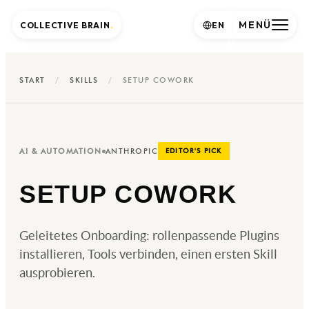
MENÜ
COLLECTIVE BRAIN
.
EN
START
/
SKILLS
/
SETUP COWORK
AI & AUTOMATION
ANTHROPIC
EDITOR'S PICK
SETUP COWORK
Geleitetes Onboarding: rollenpassende Plugins
installieren, Tools verbinden, einen ersten Skill
ausprobieren.