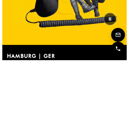
⏸
HAMBURG | GER
Collective Brain
Kattrepelsbrücke 1
20095 Hamburg
Germany
Tel: +49 40 46 89 67 68 0
info@collectivebrain.de