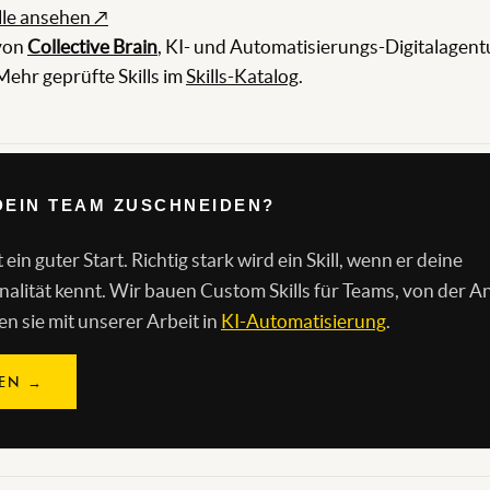
le ansehen ↗
 von
Collective Brain
, KI- und Automatisierungs-Digitalage
 Mehr geprüfte Skills im
Skills-Katalog
.
 DEIN TEAM ZUSCHNEIDEN?
n guter Start. Richtig stark wird ein Skill, wenn er deine
alität kennt. Wir bauen Custom Skills für Teams, von der A
en sie mit unserer Arbeit in
KI-Automatisierung
.
GEN →