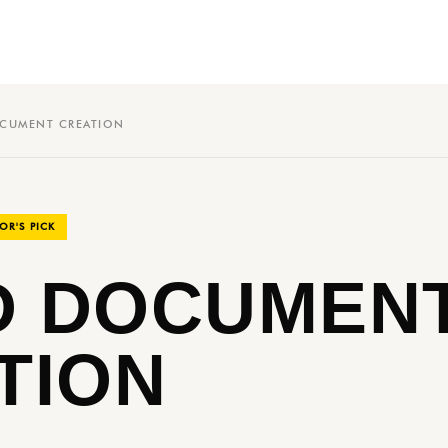
CUMENT CREATION
OR'S PICK
 DOCUMEN
TION