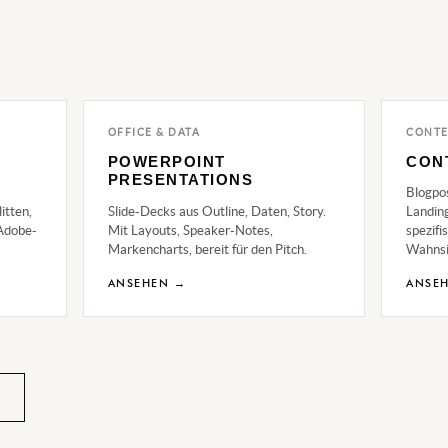
S
OFFICE & DATA
CONTE
POWERPOINT
CON
PRESENTATIONS
Blogpos
itten,
Slide-Decks aus Outline, Daten, Story.
Landing
 Adobe-
Mit Layouts, Speaker-Notes,
spezifi
Markencharts, bereit für den Pitch.
Wahnsi
ANSEHEN →
ANSE