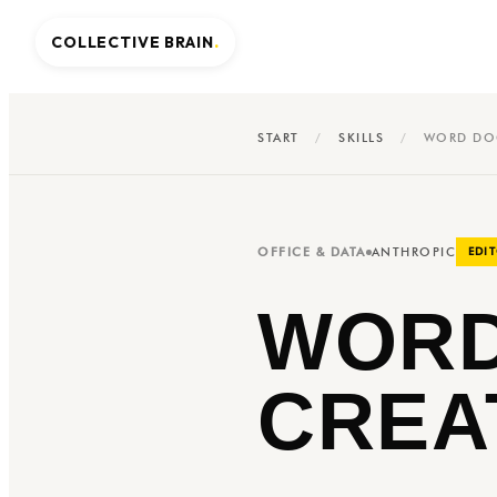
COLLECTIVE BRAIN
.
START
/
SKILLS
/
WORD DO
OFFICE & DATA
ANTHROPIC
EDIT
WORD
CREA