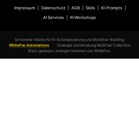
Impressum
|
Datenschutz
|
AGB
|
Skills
|
KI-Prompts
|
AI Services
|
KI-Workshops
Schwester-Marke für KI-Automatisierung und Workflow-Building:
WhiteFox Automations
·
Strategie und Beratung bleibt bei Collective
Brain, gebaute Lösungen kommen von WhiteFox.