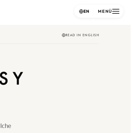
EN
MENÜ
READ IN ENGLISH
S Y
elche