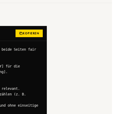
KOPIEREN
beide Seiten fair 
] für die 
g].

relevant.

ählen (z. B. 
nd ohne einseitige 