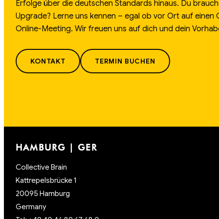
Erfolge über die deutschen Standards hinaus. Du brauch
Upgrade? Lerne uns kennen – egal ob vor Ort auf einen
Online-Meeting. Wir freuen uns auf dich und dein Vorhab
KONTAKT
TERMIN BUCHEN
HAMBURG | GER
Collective Brain
Kattrepelsbrücke 1
20095 Hamburg
Germany