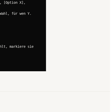
 [Option X], 
ahl, für wen Y. 
lt, markiere sie 