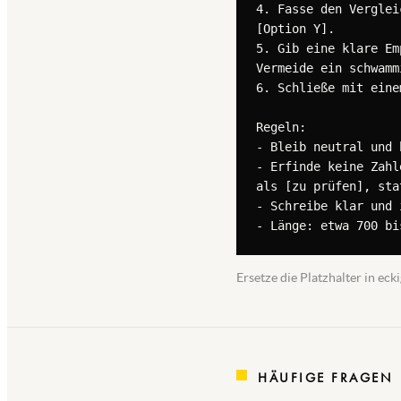
4. Fasse den Verglei
[Option Y].

5. Gib eine klare Em
Vermeide ein schwamm
6. Schließe mit eine
Regeln:

- Bleib neutral und 
- Erfinde keine Zahl
als [zu prüfen], sta
- Schreibe klar und 
- Länge: etwa 700 bi
Ersetze die Platzhalter in e
HÄUFIGE FRAGEN