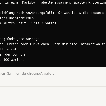
ch in einer Markdown-Tabelle zusammen: Spalten Kriterium,
pfehlung nach Anwendungsfall: Für wen ist X die bessere W
iges Unentschieden.

m kurzen Fazit (2 bis 3 Sätze).

begründe jede Aussage.

en, Preise oder Funktionen. Wenn dir eine Information feh
tt zu raten.

in der Du-Form.

s 900 Wörter.
ckigen Klammern durch deine Angaben.