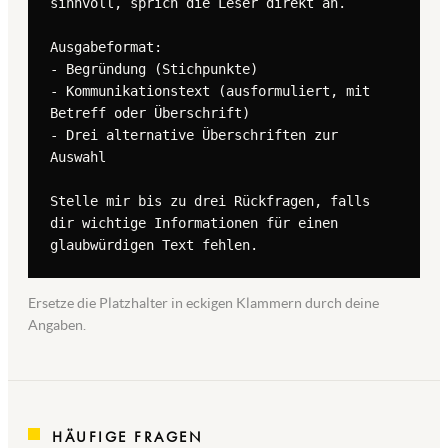
sinnvoll, sprich die Leser direkt an.

Ausgabeformat:

- Begründung (Stichpunkte)

- Kommunikationstext (ausformuliert, mit 
Betreff oder Überschrift)

- Drei alternative Überschriften zur 
Auswahl

Stelle mir bis zu drei Rückfragen, falls 
dir wichtige Informationen für einen 
glaubwürdigen Text fehlen.
Ersetze die Platzhalter in eckigen Klammern durch deine
Angaben.
HÄUFIGE FRAGEN