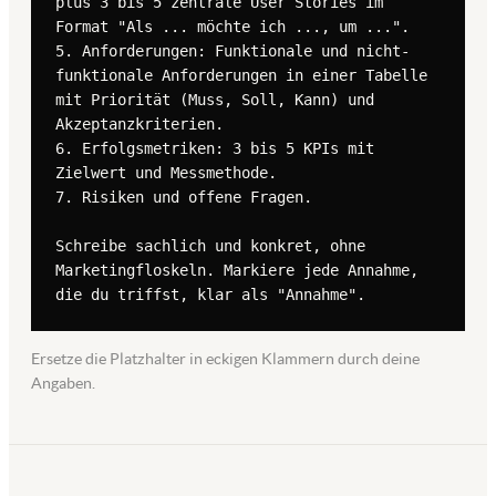
plus 3 bis 5 zentrale User Stories im 
Format "Als ... möchte ich ..., um ...".

5. Anforderungen: Funktionale und nicht-
funktionale Anforderungen in einer Tabelle 
mit Priorität (Muss, Soll, Kann) und 
Akzeptanzkriterien.

6. Erfolgsmetriken: 3 bis 5 KPIs mit 
Zielwert und Messmethode.

7. Risiken und offene Fragen.

Schreibe sachlich und konkret, ohne 
Marketingfloskeln. Markiere jede Annahme, 
die du triffst, klar als "Annahme".
Ersetze die Platzhalter in eckigen Klammern durch deine
Angaben.