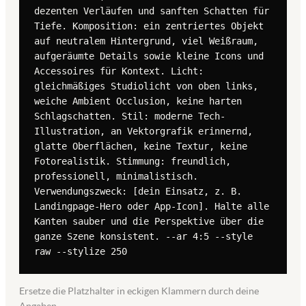
dezenten Verläufen und sanften Schatten für 
Tiefe. Komposition: ein zentriertes Objekt 
auf neutralem Hintergrund, viel Weißraum, 
aufgeräumte Details sowie kleine Icons und 
Accessoires für Kontext. Licht: 
gleichmäßiges Studiolicht von oben links, 
weiche Ambient Occlusion, keine harten 
Schlagschatten. Stil: moderne Tech-
Illustration, an Vektorgrafik erinnernd, 
glatte Oberflächen, keine Textur, keine 
Fotorealistik. Stimmung: freundlich, 
professionell, minimalistisch. 
Verwendungszweck: [dein Einsatz, z. B. 
Landingpage-Hero oder App-Icon]. Halte alle 
Kanten sauber und die Perspektive über die 
ganze Szene konsistent. --ar 4:5 --style 
raw --stylize 250
Ersetze die Platzhalter in eckigen Klammern durch deine