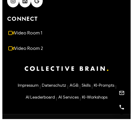
CONNECT
Video Room 1
Video Room 2
Impressum
Datenschutz
AGB
Skills
KI-Prompts
|
|
|
|
|
AI Leaderboard
AI Services
KI-Workshops
|
|
Schwester-Marke für KI-Automatisierung und Workflow-Building:
WhiteFox Automations
· Strategie und Beratung bleibt bei
Collective Brain, gebaute Lösungen kommen von WhiteFox.