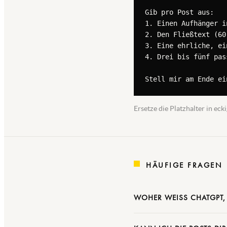
Gib pro Post aus:

1. Einen Aufhänger i
2. Den Fließtext (60
3. Eine ehrliche, ei
4. Drei bis fünf pas
Stell mir am Ende ei
Ersetze die Platzhalter in e
HÄUFIGE FRAGEN
WOHER WEISS CHATGPT, 