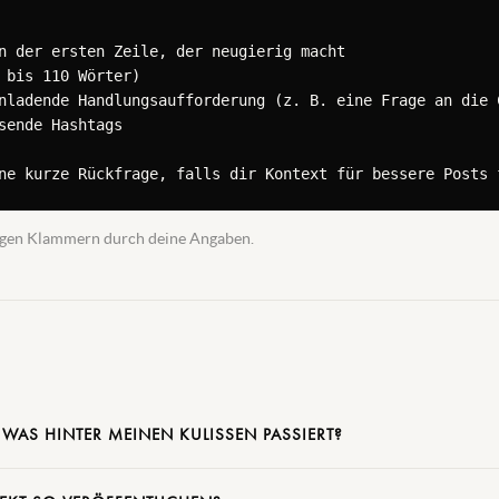
n der ersten Zeile, der neugierig macht

 bis 110 Wörter)

nladende Handlungsaufforderung (z. B. eine Frage an die C
sende Hashtags

ne kurze Rückfrage, falls dir Kontext für bessere Posts 
ckigen Klammern durch deine Angaben.
WAS HINTER MEINEN KULISSEN PASSIERT?