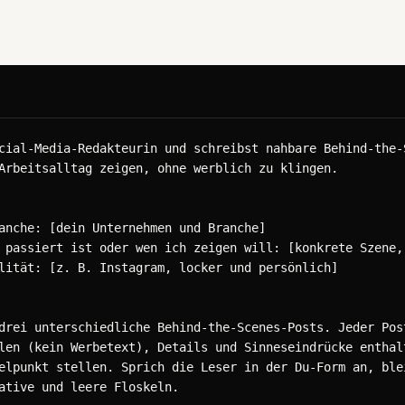
cial-Media-Redakteurin und schreibst nahbare Behind-the-S
Arbeitsalltag zeigen, ohne werblich zu klingen.

anche: [dein Unternehmen und Branche]

 passiert ist oder wen ich zeigen will: [konkrete Szene, 
lität: [z. B. Instagram, locker und persönlich]

drei unterschiedliche Behind-the-Scenes-Posts. Jeder Post
len (kein Werbetext), Details und Sinneseindrücke enthalt
elpunkt stellen. Sprich die Leser in der Du-Form an, blei
ative und leere Floskeln.
