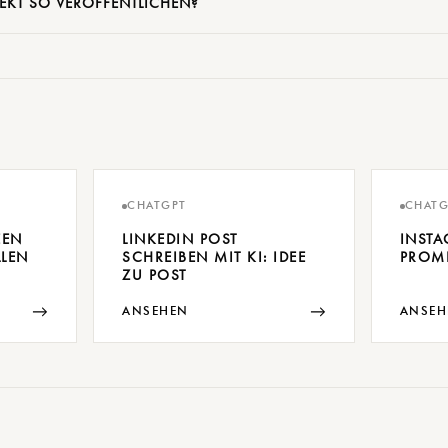
REKT SO VERÖFFENTLICHEN?
CHATGPT
CHATG
EEN
LINKEDIN POST
INSTA
LLEN
SCHREIBEN MIT KI: IDEE
PROM
ZU POST
→
→
ANSEHEN
ANSEH