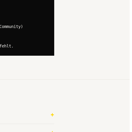
ommunity)

fehlt.