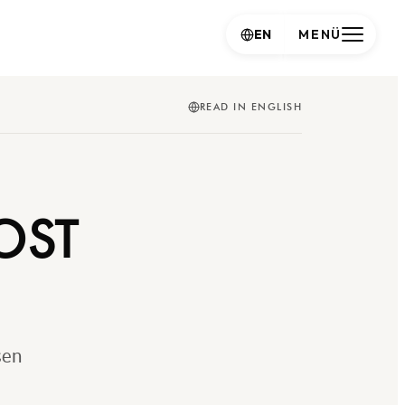
EN
MENÜ
READ IN ENGLISH
OST
sen