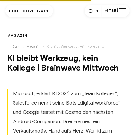
MENÜ
COLLECTIVE BRAIN
.
EN
MAGAZIN
›
›
Start
Magazin
KI bleibt Werkzeug, kein Kollege | Brainwave Mittwoch
KI bleibt Werkzeug, kein
Kollege | Brainwave Mittwoch
Microsoft erklärt KI 2026 zum „Teamkollegen“,
Salesforce nennt seine Bots „digital workforce“
und Google testet mit Cosmo den nächsten
Android-Companion. Drei Frames, ein
Verkaufsmotiv. Hand aufs Herz: Wer KI zum