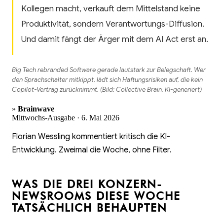
Kollegen macht, verkauft dem Mittelstand keine
Produktivität, sondern Verantwortungs-Diffusion.
Und damit fängt der Ärger mit dem AI Act erst an.
Big Tech rebranded Software gerade lautstark zur Belegschaft. Wer
den Sprachschalter mitkippt, lädt sich Haftungsrisiken auf, die kein
Copilot-Vertrag zurücknimmt. (Bild: Collective Brain, KI-generiert)
»
Brainwave
Mittwochs-Ausgabe · 6. Mai 2026
Florian Wessling kommentiert kritisch die KI-
Entwicklung. Zweimal die Woche, ohne Filter.
WAS DIE DREI KONZERN-
NEWSROOMS DIESE WOCHE
TATSÄCHLICH BEHAUPTEN