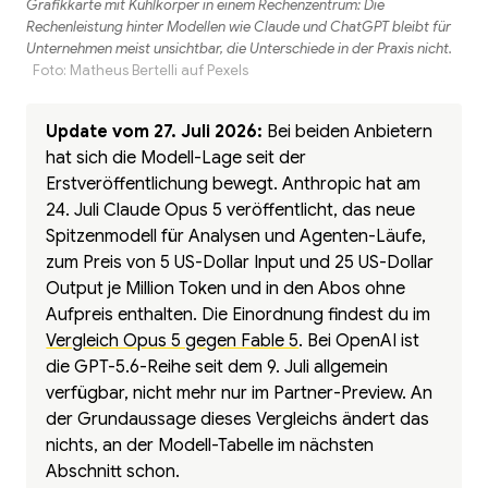
Grafikkarte mit Kühlkörper in einem Rechenzentrum: Die
Rechenleistung hinter Modellen wie Claude und ChatGPT bleibt für
Unternehmen meist unsichtbar, die Unterschiede in der Praxis nicht.
Foto:
Matheus Bertelli
auf
Pexels
Update vom 27. Juli 2026:
Bei beiden Anbietern
hat sich die Modell-Lage seit der
Erstveröffentlichung bewegt. Anthropic hat am
24. Juli Claude Opus 5 veröffentlicht, das neue
Spitzenmodell für Analysen und Agenten-Läufe,
zum Preis von 5 US-Dollar Input und 25 US-Dollar
Output je Million Token und in den Abos ohne
Aufpreis enthalten. Die Einordnung findest du im
Vergleich Opus 5 gegen Fable 5
. Bei OpenAI ist
die GPT-5.6-Reihe seit dem 9. Juli allgemein
verfügbar, nicht mehr nur im Partner-Preview. An
der Grundaussage dieses Vergleichs ändert das
nichts, an der Modell-Tabelle im nächsten
Abschnitt schon.