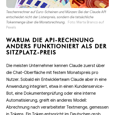
Taschenrechner auf Euro-Scheinen und Münzen: Bei der Claude API
entscheidet nicht der Listenpreis, sondern die tatsächliche
Tokenmenge über die Monatsrechnung.
Foto:
Marta Branco
auf
Pexels
WARUM DIE API-RECHNUNG
ANDERS FUNKTIONIERT ALS DER
SITZPLATZ-PREIS
Die meisten Unternehmer kennen Claude zuerst über
die Chat-Oberfläche mit festem Monatspreis pro
Nutzer. Sobald ein Entwicklerteam Claude aber in eine
Anwendung integriert, etwa in einen Kundenservice-
Bot, eine Dokumentenprüfung oder eine interne
Automatisierung, greift ein anderes Modell:
Abrechnung nach verarbeiteter Textmenge, gemessen
in Tokens. Ein Token entspricht im Deutschen grob